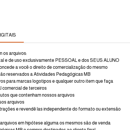
GITAIS
 os arquivos:
gital e de uso exclusivamente PESSOAL e dos SEUS ALUNO
oncede a você o direito de comercialização do mesmo
stão reservados a Atividades Pedagógicas MB
vos para marcas logotipos e qualquer outro item que faça
l comercial de terceiros
odutos que contenham nossos arquivos
sos arquivos
ustrações e revendê las independente do formato ou extensão
e arquivos em hipótese alguma os mesmos são de venda
gógicas MB e sempre destinados ao cliente final