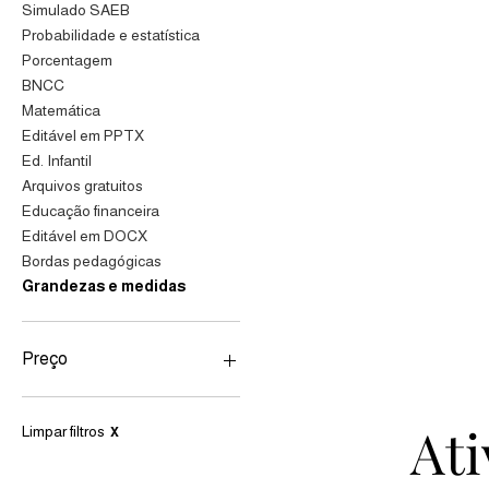
Simulado SAEB
Probabilidade e estatística
Porcentagem
BNCC
Matemática
Editável em PPTX
Ed. Infantil
Arquivos gratuitos
Educação financeira
Editável em DOCX
Bordas pedagógicas
Grandezas e medidas
Preço
R$ 0
R$ 30
At
Limpar filtros
X