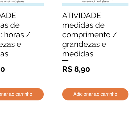
DADE -
ATIVIDADE -
alização rápida
Visualização rápida
as de
medidas de
: horas /
comprimento /
ezas e
grandezas e
as
medidas
Preço
90
R$ 8,90
onar ao carrinho
Adicionar ao carrinho