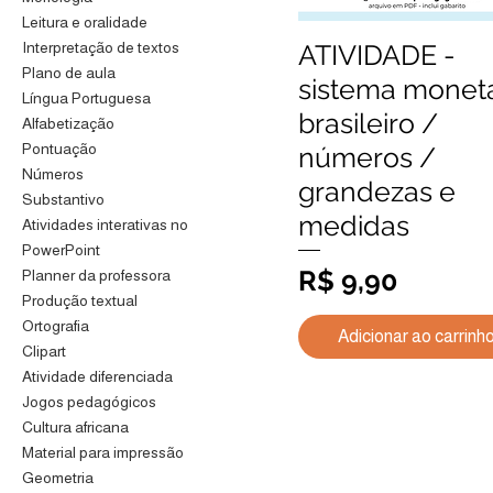
Leitura e oralidade
ATIVIDADE -
Interpretação de textos
Visualização rápida
Plano de aula
sistema monetá
Língua Portuguesa
brasileiro /
Alfabetização
Pontuação
números /
Números
grandezas e
Substantivo
medidas
Atividades interativas no
PowerPoint
Preço
R$ 9,90
Planner da professora
Produção textual
Ortografia
Adicionar ao carrinh
Clipart
Atividade diferenciada
Jogos pedagógicos
Cultura africana
Material para impressão
Geometria