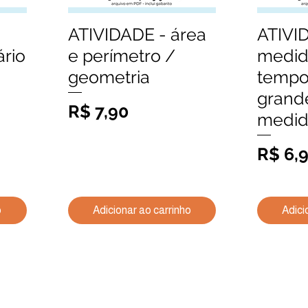
ATIVIDADE - área
ATIVI
Visualização rápida
Visu
rio
e perímetro /
medid
geometria
tempo
grand
Preço
R$ 7,90
medid
Preço
R$ 6,
o
Adicionar ao carrinho
Adici